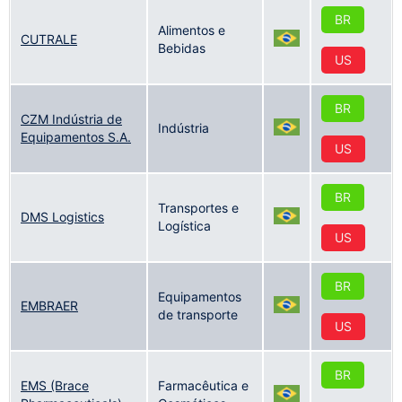
BR
Alimentos e
CUTRALE
Bebidas
US
BR
CZM Indústria de
Indústria
Equipamentos S.A.
US
BR
Transportes e
DMS Logistics
Logística
US
BR
Equipamentos
EMBRAER
de transporte
US
BR
EMS (Brace
Farmacêutica e