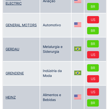
Aviação
ELECTRIC
BR
US
GENERAL MOTORS
Automotivo
BR
BR
Metalurgia e
GERDAU
Siderurgia
US
BR
Indústria da
GRENDENE
Moda
US
US
Alimentos e
HEINZ
Bebidas
BR