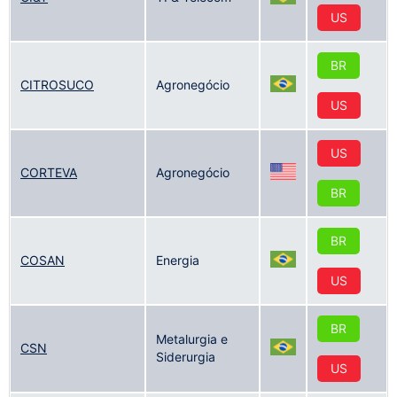
US
BR
CITROSUCO
Agronegócio
US
US
CORTEVA
Agronegócio
BR
BR
COSAN
Energia
US
BR
Metalurgia e
CSN
Siderurgia
US