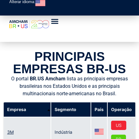
Alterar idioma:
Lista Empresas
PRINCIPAIS
EMPRESAS BR-US
O portal
BR.US Amcham
lista as principais empresas
brasileiras nos Estados Unidos e as principais
multinacionais norte-americanas no Brasil.
Empresa
Segmento
País
Operação
US
3M
Indústria