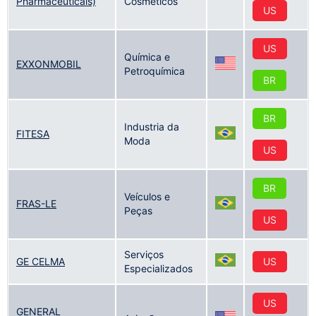
Pharmaceuticals)
Cosméticos
US
US
Química e
EXXONMOBIL
Petroquímica
BR
BR
Industria da
FITESA
Moda
US
BR
Veículos e
FRAS-LE
Peças
US
Serviços
GE CELMA
US
Especializados
US
GENERAL