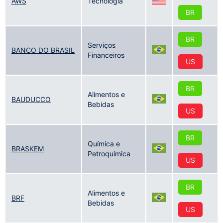
AWS
Tecnologia
BR
BR
Serviços
BANCO DO BRASIL
Financeiros
US
BR
Alimentos e
BAUDUCCO
Bebidas
US
BR
Química e
BRASKEM
Petroquímica
US
BR
Alimentos e
BRF
Bebidas
US