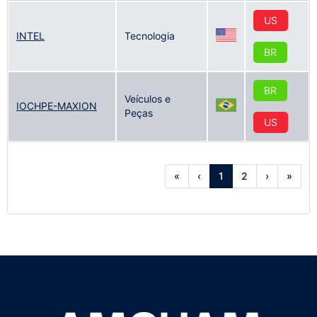
US
INTEL
Tecnologia
BR
BR
Veículos e
IOCHPE-MAXION
Peças
US
«
‹
1
2
›
»