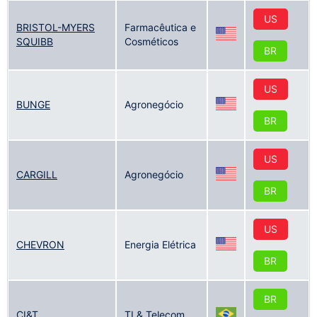
US
BRISTOL-MYERS
Farmacêutica e
SQUIBB
Cosméticos
BR
US
BUNGE
Agronegócio
BR
US
CARGILL
Agronegócio
BR
US
CHEVRON
Energia Elétrica
BR
BR
CI&T
TI & Telecom