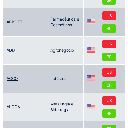
BR
US
Farmacêutica e
ABBOTT
Cosméticos
BR
US
ADM
Agronegócio
BR
US
AGCO
Indústria
BR
US
Metalurgia e
ALCOA
Siderurgia
BR