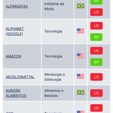
BR
Indústria da
ALPARGATAS
Moda
US
US
ALPHABET
Tecnologia
(GOOGLE)
BR
US
AMAZON
Tecnologia
BR
Metalurgia e
ARCELORMITTAL
US
Siderurgia
AURORA
Alimentos e
US
ALIMENTOS
Bebidas
US