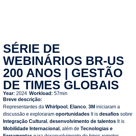
SÉRIE DE
WEBINÁRIOS BR-US
200 ANOS | GESTÃO
DE TIMES GLOBAIS
Year:
2024
Workload:
57min
Breve descrição:
Representantes da
Whirlpool
,
Elanco
,
3M
iniciaram a
discussão e exploraram
oportunidades
It is
desafios
sobre
Integração Cultural
,
desenvolvimento de talentos
It is
Mobilidade Internacional
, além de
Tecnologias e
Ferramentas
para desenvolvimento de times remotos.